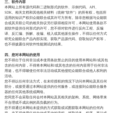
三、软件内容
本网站上所有源代码和二进制形式的软件、示例代码、
API
、
SDK
、相关文档和其他相关材料（统称
“
软件
”
）的所有权，包括所
适用的知识产权归众能联合或其许可方所有。除非您根据与众能联
合或其关联公司的相关协议另行获得相应许可，本网站使用条款不
就软件提供任何形式的许可，您不得对软件进行反向工程、反编
译、反汇编、拆解、改编、植入或其他派生操作，不得以任何方式
研究众能联合产品内部实现、获取产品源代码、窃取知识产权等，
也不得披露任何软件性能测试的结果。
四、您对本网站的使用
您不得出于任何非法或本使用条款禁止的目的使用本网站和
/
或其包
含的任何内容，不得将本网站和
/
或其包含的任何内容用于任何非法
用途，也不得唆使任何非法活动或其他侵犯众能联合或他人权利的
活动。
您不得以任何非法方式，在未经授权的情况下访问本网站及其任何
部分，或接受通过本网站提供的任何服务，或连接到众能联合服务
器的任何其他系统或网络。
您同意不会采取任何会对本网站及其相关的架构、系统、网络带来
不合理或不成比例的高负载的行为。
您不得通过本网站未提供的方式获取或试图获取本网站的任何内