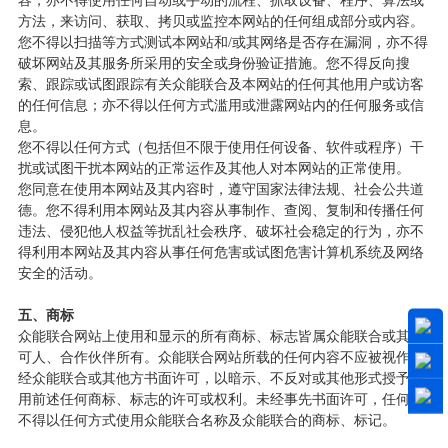
容，亦不得使用任何自动或手动的流程、抓取设备、程序、算法或
方法，来访问、获取、拷贝或监控本网站的任何组成部分或内容。
您不得以扫描等方式测试本网站和
/
或其网络是否存在漏洞，亦不得
破坏网站及其服务所采用的安全或身份验证措施。您不得反向搜
索、跟踪或试图跟踪有关众能联合及本网站的任何其他用户或访客
的任何信息；亦不得以任何方式滥用或泄露网站内的任何服务或信
息。
您不得以任何方式（包括但不限于使用任何设备、软件或程序）干
扰或试图干扰本网站的正常运作及其他人对本网站的正常使用。
您同意在使用本网站及其内容时，遵守国家法律法规、社会公共道
德。您不得利用本网站及其内容从事制作、查阅、复制和传播任何
违法、侵犯他人权益等扰乱社会秩序、破坏社会稳定的行为，亦不
得利用本网站及其内容从事任何危害或试图危害计算机系统及网络
安全的活动。
五、商标
众能联合网站上使用和显示的所有商标、标志皆属众能联合或其许
可人、合作伙伴所有。众能联合网站所载的任何内容不应被视作未
经众能联合或其他方书面许可，以暗示、不反对或其他形式授予使
用前述任何商标、标志的许可或权利。未经事先书面许可，任何人
不得以任何方式使用众能联合名称及众能联合的商标、标记。