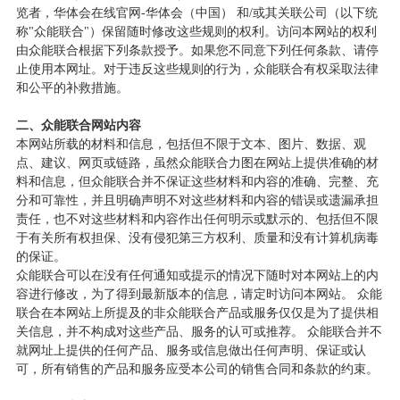
览者，华体会在线官网-华体会（中国） 和
/
或其关联公司（以下统
称
"
众能联合
"
）保留随时修改这些规则的权利。访问本网站的权利
由众能联合根据下列条款授予。如果您不同意下列任何条款、请停
止使用本网址。对于违反这些规则的行为，众能联合有权采取法律
和公平的补救措施。
二、众能联合网站内容
本网站所载的材料和信息，包括但不限于文本、图片、数据、观
点、建议、网页或链路，虽然众能联合力图在网站上提供准确的材
料和信息，但众能联合并不保证这些材料和内容的准确、完整、充
分和可靠性，并且明确声明不对这些材料和内容的错误或遗漏承担
责任，也不对这些材料和内容作出任何明示或默示的、包括但不限
于有关所有权担保、没有侵犯第三方权利、质量和没有计算机病毒
的保证。
众能联合可以在没有任何通知或提示的情况下随时对本网站上的内
容进行修改，为了得到最新版本的信息，请定时访问本网站。 众能
联合在本网站上所提及的非众能联合产品或服务仅仅是为了提供相
关信息，并不构成对这些产品、服务的认可或推荐。 众能联合并不
就网址上提供的任何产品、服务或信息做出任何声明、保证或认
可，所有销售的产品和服务应受本公司的销售合同和条款的约束。