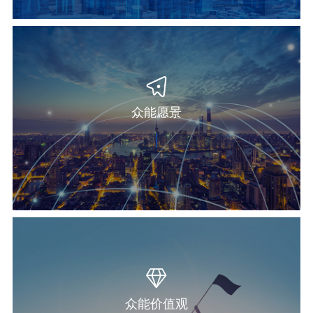
众能愿景
众能价值观