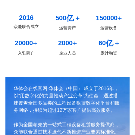
2016
亿
+
+
500
150000
众能联合成立
运营资产
运营设备
+
+
亿
+
20000
2000
60
入驻商户
企业人员
累计融资
华体会在线官网-华体会（中国） 成立于2016年，
以“用数字化的力量推动产业变革”为使命，通过搭
建覆盖全国多品类的工程设备租赁数字化平台和服
务网络，持续为超过12万家客户提供高效服务。
作为全国领先的一站式工程设备租赁服务提供商，
众能联合通过技术迭代不断推进产业要素标准化、