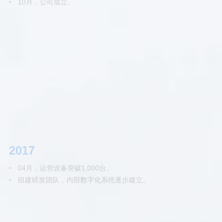
10月，公司成立。
2017
04月，运营设备突破1,000台。
组建研发团队，内部数字化系统逐步建立。