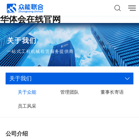
华体会在线官网
关于我们
一站式工程机械租赁服务提供商
关于我们
关于众能
管理团队
董事长寄语
员工风采
公司介绍