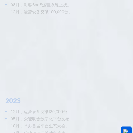
08月，对客SaaS运营系统上线。
12月，运营设备突破100,000台。
2023
12月，运营设备突破I20,000台。
05月，众能联合数字化平台发布
10月，举办首届平台生态大会。
11月，成功上榜江苏独角兽企业。