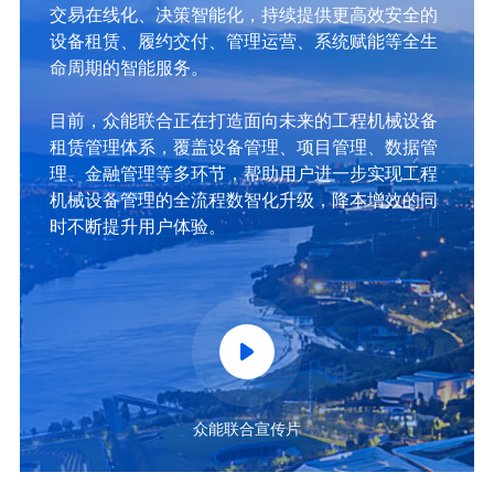
交易在线化、决策智能化，持续提供更高效安全的
设备租赁、履约交付、管理运营、系统赋能等全生
命周期的智能服务。
目前，众能联合正在打造面向未来的工程机械设备
租赁管理体系，覆盖设备管理、项目管理、数据管
理、金融管理等多环节，帮助用户进一步实现工程
机械设备管理的全流程数智化升级，降本增效的同
时不断提升用户体验。
众能联合宣传片