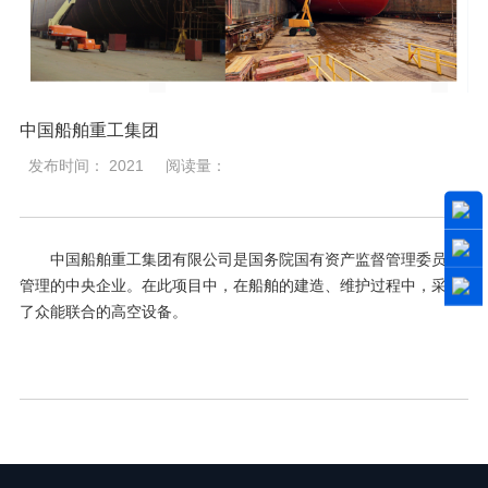
中国船舶重工集团
发布时间： 2021
阅读量：
中国船舶重工集团有限公司是国务院国有资产监督管理委员会
管理的中央企业。在此项目中，在船舶的建造、维护过程中，采用
了众能联合的高空设备。