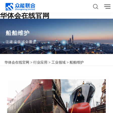
华体会在线官网
船舶维护
泛建设领域全覆盖
华体会在线官网
>
行业应用
>
工业领域
>
船舶维护