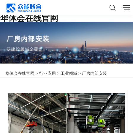
华体会在线官网
厂房内部安装
泛建设领域全覆盖
华体会在线官网
>
行业应用
>
工业领域
>
厂房内部安装