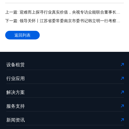
上一篇: 迎难而上探寻行业真实价值，央视专访众能联合董事长兼
总裁杨天利
下一篇: 领导关怀丨江苏省委常委南京市委书记韩立明一行考察调
研众能联合
返回列表
设备租赁
行业应用
解决方案
服务支持
新闻资讯