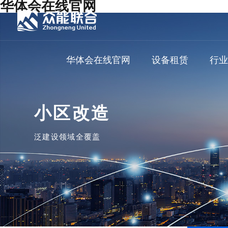
华体会在线官网
华体会在线官网
设备租赁
行
小区改造
泛建设领域全覆盖