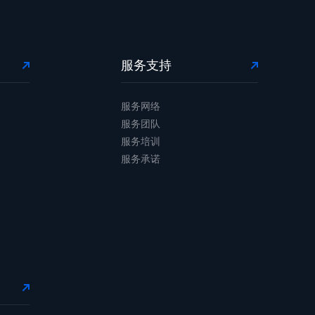
服务支持
服务网络
服务团队
服务培训
服务承诺