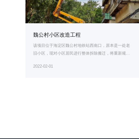
魏公村小区改造工程
该项目位于海淀区魏公村地铁站西南口，原本是一处老
旧小区，现对小区居民进行整体拆除搬迁，将重新规划
建设...
2022-02-01