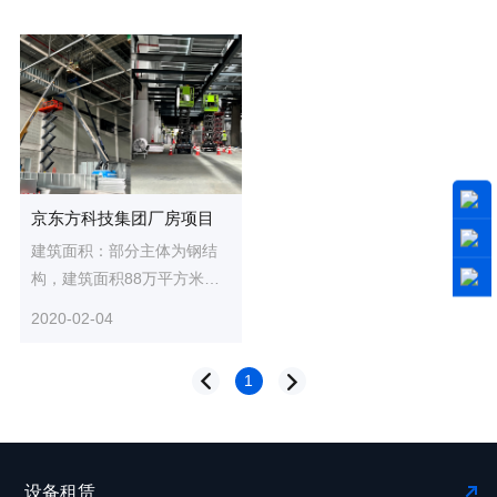
京东方科技集团厂房项目
建筑面积：部分主体为钢结
构，建筑面积88万平方米层
高层数：4层总投资额：400
2020-02-04
亿 作业类型：通风/消防/水
电/...
1
设备租赁